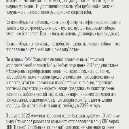
дождя. То, что внутри – горит всегда. Пусть даже оно угасло до еле-
видных угольков. Но, достаточно сложить губы трубочкой и ласково
подуть – огонь постепенно разгорится и согреет тебя.
Когда-нибудь ты поймешь, что многие формулы и афоризмы, которых ты
нахватался в окружающем мире – пустые, пусть и красивые, наборы
слов – не более того. Важны лишь те истины, до которых ты сам дошел.
Когда-нибудь ты поймешь, что доброта, нежность, ласка и забота – это
проявление внутренней силы, а не слабости»
По данным СМИ Станислав являлся заключенным батайской
исправительной колонии №15. Он был осужден в 2014 году по статье
«Незаконные приобретение, хранение, перевозка, изготовление,
переработка наркотических средств, психотропных веществ или их
аналогов, а также незаконные приобретение, хранение, перевозка
растений, содержащих наркотические средства или психотропные
вещества, либо их частей, содержащих наркотические средства или
психотропные вещества». Суд приговорил его к 12 годам лишения
свободы. Он должен был выйти на свободу в 2026-м году.
В августе 2022 мужчина позвонил своей бывшей супруге и 10-летнему
сыну. Станислав рассказал семье, что отправляется в зону СВО через
ЧВК “Вагнер”. Это был их последний разговор, четыре месяца он не