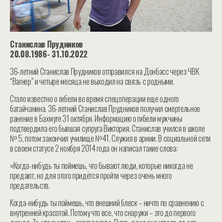
Станислав Прудников
20.08.1986- 31.10.2022
36-летний Станислав Прудников отправился на Донбасс через ЧВК
“Вагнер” и четыре месяца не выходил на связь с родными.
Стало известно о гибели во время спецоперации еще одного
батайчанина. 36-летний Станислав Прудников получил смертельное
ранение в Бахмуте 31 октября. Информацию о гибели мужчины
подтвердила его бывшая супруга Виктория. Станислав учился в школе
№ 5, потом закончил училище №41. Служил в армии. В социальной сети
в своем статусе 2 ноября 2014 года он написал такие слова:
«Когда-нибудь ты поймешь, что бывают люди, которые никогда не
предают, но для этого придётся пройти через очень много
предательств.
Когда-нибудь ты поймешь, что внешний блеск – ничто по сравнению с
внутренней красотой. Потому что все, что снаружи – это до первого