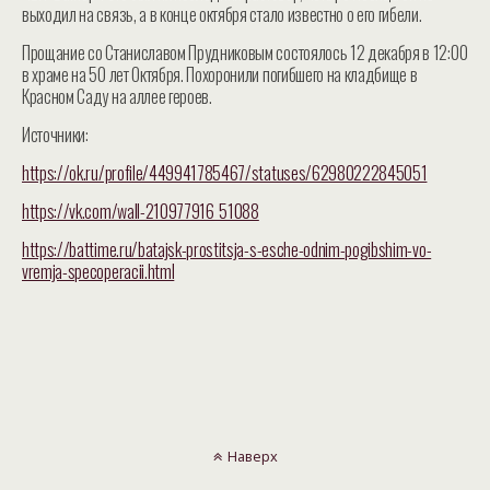
выходил на связь, а в конце октября стало известно о его гибели.
Прощание со Станиславом Прудниковым состоялось 12 декабря в 12:00
в храме на 50 лет Октября. Похоронили погибшего на кладбище в
Красном Саду на аллее героев.
Источники:
https://ok.ru/profile/449941785467/statuses/62980222845051
https://vk.com/wall-210977916_51088
https://battime.ru/batajsk-prostitsja-s-esche-odnim-pogibshim-vo-
vremja-specoperacii.html
Наверх